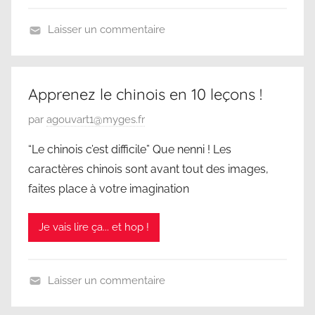
1
Laisser un commentaire
8
N
m
o
a
n
r
Apprenez le chinois en 10 leçons !
c
s
P
par
agouvart1@myges.fr
l
2
u
a
0
“Le chinois c’est difficile” Que nenni ! Les
b
s
2
caractères chinois sont avant tout des images,
l
s
5
faites place à votre imagination
i
é
é
Je vais lire ça... et hop !
l
e
1
Laisser un commentaire
1
N
m