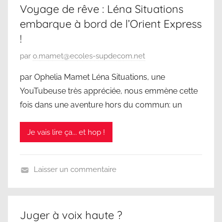
Voyage de rêve : Léna Situations
embarque à bord de l’Orient Express
!
P
par
o.mamet@ecoles-supdecom.net
u
par Ophelia Mamet Léna Situations, une
b
YouTubeuse très appréciée, nous emmène cette
l
fois dans une aventure hors du commun: un
i
é
Je vais lire ça... et hop !
l
e
2
Laisser un commentaire
6
N
m
o
a
n
r
Juger à voix haute ?
c