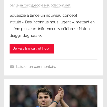
s
P
par
lena.roux@ecoles-supdecom.net
l
2
u
a
0
Squeezie a lancé un nouveau concept
b
s
2
intitulé « Des inconnus nous jugent », mettant en
l
s
5
scène plusieurs influenceurs célèbres : Natoo,
i
é
Biaggi, Baghera et
é
l
Je vais lire ça... et hop !
e
2
6
Laisser un commentaire
m
N
a
o
r
n
s
c
2
l
0
a
2