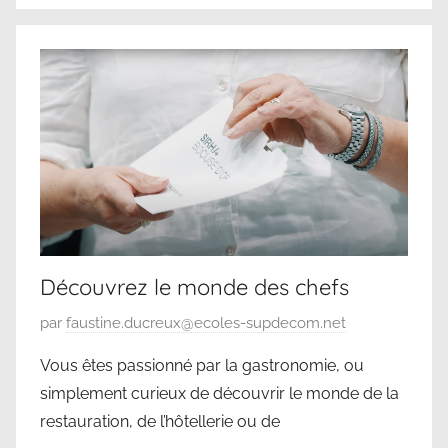
a
o
r
n
s
c
2
l
0
a
2
s
5
s
é
Découvrez le monde des chefs
P
par
faustine.ducreux@ecoles-supdecom.net
u
Vous êtes passionné par la gastronomie, ou
b
simplement curieux de découvrir le monde de la
l
restauration, de l’hôtellerie ou de
i