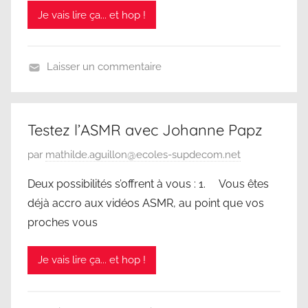
Je vais lire ça... et hop !
l
e
2
Laisser un commentaire
6
S
m
D
a
C
r
Testez l’ASMR avec Johanne Papz
s
P
par
mathilde.aguillon@ecoles-supdecom.net
2
u
0
Deux possibilités s’offrent à vous : 1. Vous êtes
b
2
déjà accro aux vidéos ASMR, au point que vos
l
5
proches vous
i
é
Je vais lire ça... et hop !
l
e
2