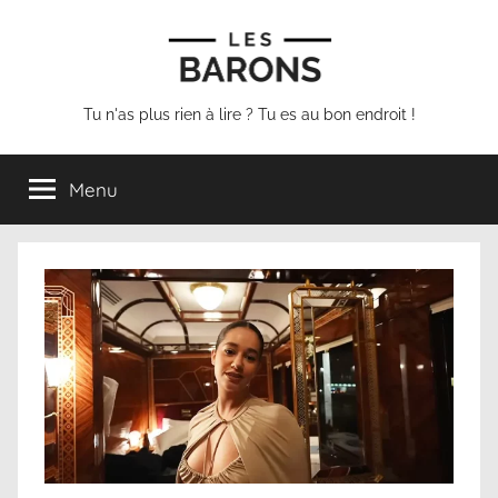
Aller
au
contenu
Les
Tu n'as plus rien à lire ? Tu es au bon endroit !
Barons
Menu