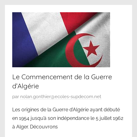
o
a
n
r
c
s
l
2
a
0
s
2
s
5
é
Le Commencement de la Guerre
d’Algérie
P
par
nolan.gonthier@ecoles-supdecom.net
u
Les origines de la Guerre d’Algérie ayant débuté
b
en 1954 jusqu’à son indépendance le 5 juillet 1962
l
à Alger. Découvrons
i
é