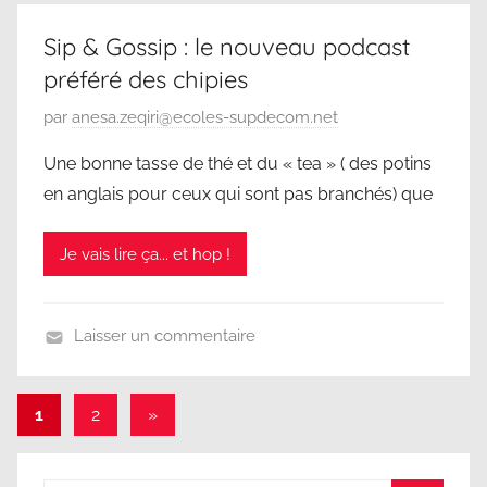
o
a
n
r
Sip & Gossip : le nouveau podcast
c
s
préféré des chipies
l
2
a
P
par
anesa.zeqiri@ecoles-supdecom.net
0
s
u
2
Une bonne tasse de thé et du « tea » ( des potins
s
b
5
en anglais pour ceux qui sont pas branchés) que
é
l
i
Je vais lire ça... et hop !
é
l
e
Laisser un commentaire
1
S
2
D
f
Pagination
Articles
1
2
»
C
é
suivants
des
v
r