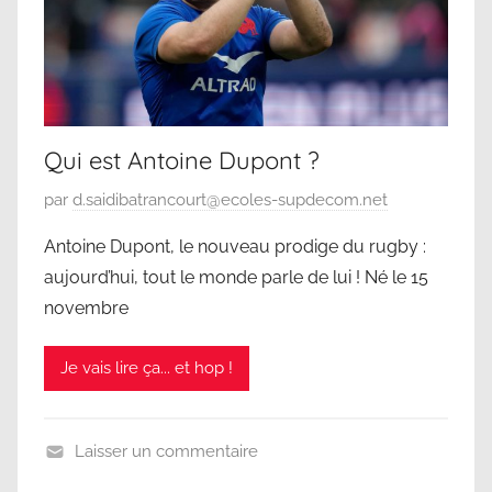
s
5
s
é
Qui est Antoine Dupont ?
P
par
d.saidibatrancourt@ecoles-supdecom.net
u
Antoine Dupont, le nouveau prodige du rugby :
b
aujourd’hui, tout le monde parle de lui ! Né le 15
l
novembre
i
é
Je vais lire ça... et hop !
l
e
2
Laisser un commentaire
6
N
m