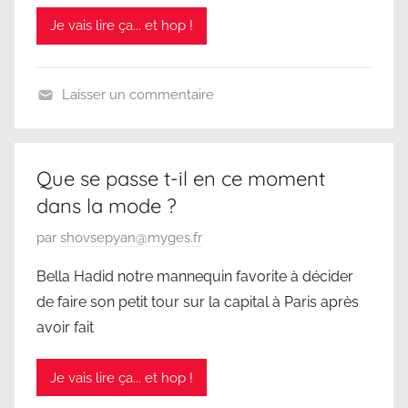
é
Je vais lire ça... et hop !
l
e
2
Laisser un commentaire
6
S
m
D
a
C
r
Que se passe t-il en ce moment
s
dans la mode ?
2
P
par
shovsepyan@myges.fr
0
u
2
Bella Hadid notre mannequin favorite à décider
b
5
de faire son petit tour sur la capital à Paris après
l
avoir fait
i
é
Je vais lire ça... et hop !
l
e