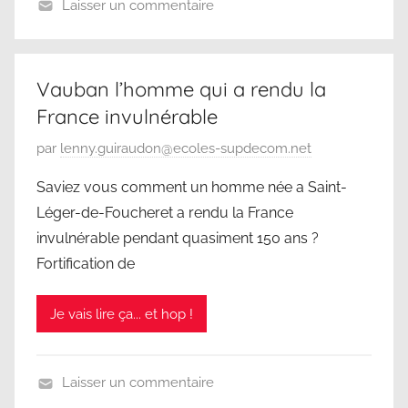
Laisser un commentaire
6
N
m
o
a
n
r
Vauban l’homme qui a rendu la
c
s
France invulnérable
l
2
a
P
par
lenny.guiraudon@ecoles-supdecom.net
0
s
u
2
Saviez vous comment un homme née a Saint-
s
b
5
Léger-de-Foucheret a rendu la France
é
l
invulnérable pendant quasiment 150 ans ?
i
Fortification de
é
l
Je vais lire ça... et hop !
e
2
6
Laisser un commentaire
m
N