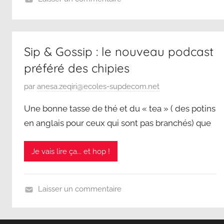
m
S
a
D
r
C
Sip & Gossip : le nouveau podcast
s
2
préféré des chipies
0
P
par
anesa.zeqiri@ecoles-supdecom.net
2
u
5
Une bonne tasse de thé et du « tea » ( des potins
b
en anglais pour ceux qui sont pas branchés) que
l
i
Je vais lire ça... et hop !
é
l
e
Laisser un commentaire
1
S
2
D
f