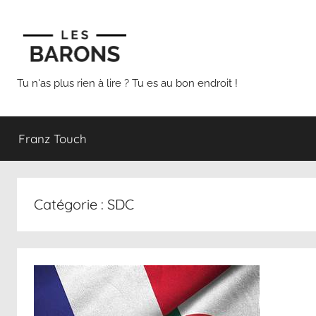
Aller
au
contenu
Les
Tu n'as plus rien à lire ? Tu es au bon endroit !
Barons
Franz Touch
Catégorie :
SDC