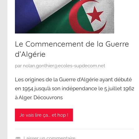
Le Commencement de la Guerre
d’Algérie
P
par
nolan.gonthier@ecoles-supdecom.net
u
Les origines de la Guerre d’Algérie ayant débuté
b
en 1954 jusqu’à son indépendance le 5 juillet 1962
l
à Alger. Découvrons
i
é
l
Je vais lire ça... et hop !
e
2
6
Laisser un commentaire