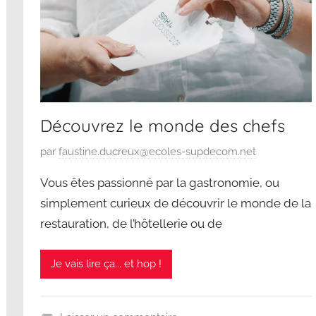
Découvrez le monde des chefs
P
par
faustine.ducreux@ecoles-supdecom.net
u
Vous êtes passionné par la gastronomie, ou
b
simplement curieux de découvrir le monde de la
l
restauration, de l’hôtellerie ou de
i
é
l
Je vais lire ça... et hop !
e
2