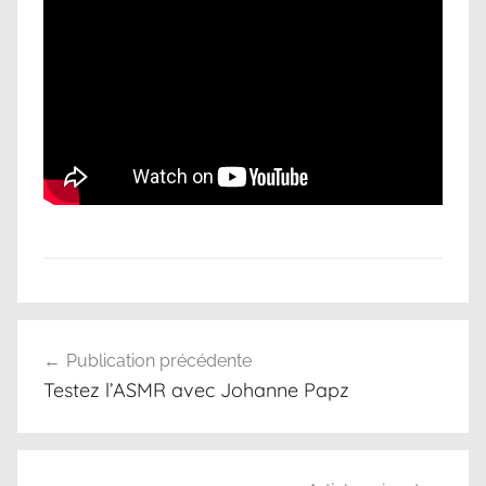
S
Navigation
D
Publication précédente
de
C
Testez l’ASMR avec Johanne Papz
l’article