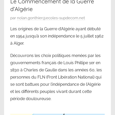
Le Commencement de la Guerre
d’Algérie
P
par
nolan.gonthier@ecoles-supdecom.net
u
Les origines de la Guerre d’Algérie ayant débuté
b
en 1954 jusqu’à son indépendance le 5 juillet 1962
l
à Alger.
i
é
Découvrons les choix politiques menées par les
l
gouvernements français de Louis Phillipe 1er en
e
1830 à Charles de Gaulle dans les années 60, les
2
personnes du FLN (Front Libération National) qui
6
se sont battues pour l’indépendance de l’Algérie
m
a
et les différents peuples vivant durant cette
r
période douloureuse.
s
2